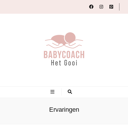
Babycoach Het Gooi
Samen zorgen voor een goed begin
Ervaringen