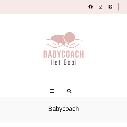
Babycoach Het Gooi
Samen zorgen voor een goed begin
Babycoach