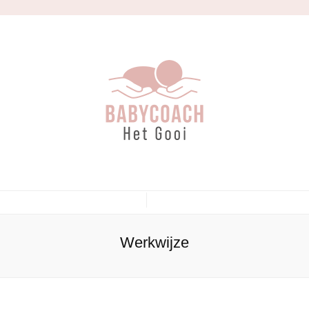
Babycoach Het Gooi
Samen zorgen voor een goed begin
Werkwijze